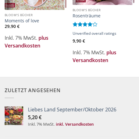
BLOOM'S BÜCHER
Rosenträume
BLOOM'S BÜCHER
Moments of love
29,90
€
Bewertet
Unverified overall ratings
mit
4
Inkl. 7% MwSt.
plus
9,90
€
von 5
Versandkosten
Inkl. 7% MwSt.
plus
Versandkosten
ZULETZT ANGESEHEN
Liebes Land September/Oktober 2026
5,20
€
Inkl. 7% MwSt.
inkl. Versandkosten