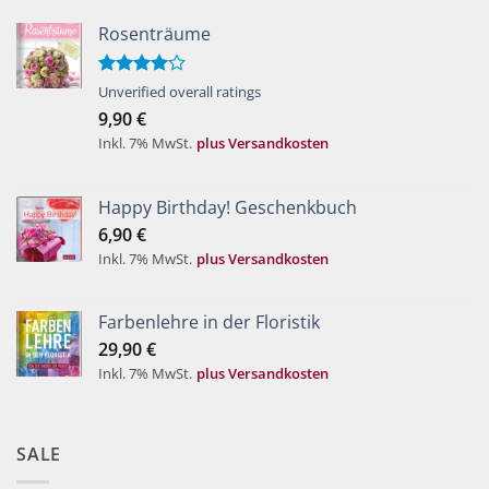
Rosenträume
Bewertet
Unverified overall ratings
mit
4.00
9,90
€
von 5
Inkl. 7% MwSt.
plus Versandkosten
Happy Birthday! Geschenkbuch
6,90
€
Inkl. 7% MwSt.
plus Versandkosten
Farbenlehre in der Floristik
29,90
€
Inkl. 7% MwSt.
plus Versandkosten
SALE