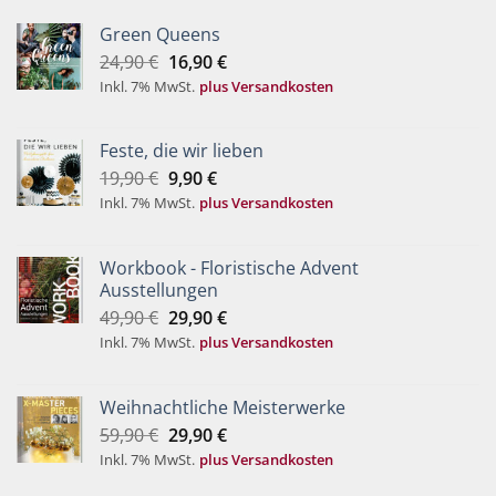
Green Queens
Ursprünglicher
Aktueller
24,90
€
16,90
€
Preis
Preis
Inkl. 7% MwSt.
plus Versandkosten
war:
ist:
24,90 €
16,90 €.
Feste, die wir lieben
Ursprünglicher
Aktueller
19,90
€
9,90
€
Preis
Preis
Inkl. 7% MwSt.
plus Versandkosten
war:
ist:
19,90 €
9,90 €.
Workbook - Floristische Advent
Ausstellungen
Ursprünglicher
Aktueller
49,90
€
29,90
€
Preis
Preis
Inkl. 7% MwSt.
plus Versandkosten
war:
ist:
49,90 €
29,90 €.
Weihnachtliche Meisterwerke
Ursprünglicher
Aktueller
59,90
€
29,90
€
Preis
Preis
Inkl. 7% MwSt.
plus Versandkosten
war:
ist: