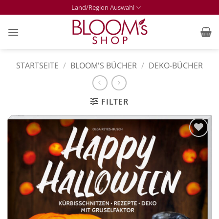
Zum
Land/Region Auswahl
Inhalt
springen
STARTSEITE
/
BLOOM'S BÜCHER
/
DEKO-BÜCHER
FILTER
Zur
Merkliste
hinzufügen