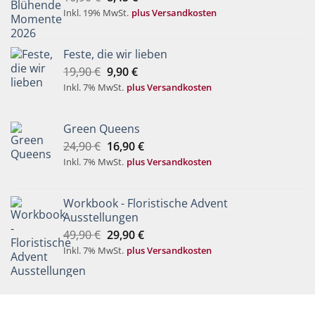
Preis
Preis
Inkl. 19% MwSt.
plus Versandkosten
war:
ist:
16,90 €
8,45 €.
Feste, die wir lieben
Ursprünglicher
Aktueller
19,90
€
9,90
€
Preis
Preis
Inkl. 7% MwSt.
plus Versandkosten
war:
ist:
19,90 €
9,90 €.
Green Queens
Ursprünglicher
Aktueller
24,90
€
16,90
€
Preis
Preis
Inkl. 7% MwSt.
plus Versandkosten
war:
ist:
24,90 €
16,90 €.
Workbook - Floristische Advent
Ausstellungen
Ursprünglicher
Aktueller
49,90
€
29,90
€
Preis
Preis
Inkl. 7% MwSt.
plus Versandkosten
war:
ist:
49,90 €
29,90 €.