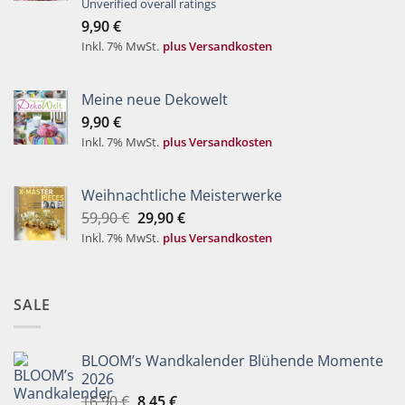
Bewertet
Unverified overall ratings
mit
4.00
9,90
€
von 5
Inkl. 7% MwSt.
plus Versandkosten
Meine neue Dekowelt
9,90
€
Inkl. 7% MwSt.
plus Versandkosten
Weihnachtliche Meisterwerke
Ursprünglicher
Aktueller
59,90
€
29,90
€
Preis
Preis
Inkl. 7% MwSt.
plus Versandkosten
war:
ist:
59,90 €
29,90 €.
SALE
BLOOM’s Wandkalender Blühende Momente
2026
Ursprünglicher
Aktueller
16,90
€
8,45
€