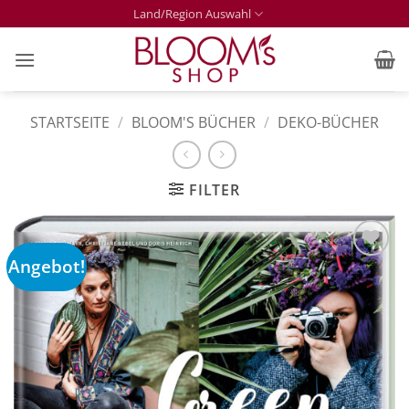
Zum
Land/Region Auswahl
Inhalt
springen
STARTSEITE
/
BLOOM'S BÜCHER
/
DEKO-BÜCHER
FILTER
Angebot!
Zur
Merkliste
hinzufügen