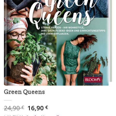
Green Queens
Ursprünglicher
Aktueller
24,90
16,90
€
€
Preis
Preis