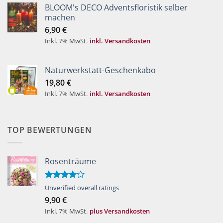
BLOOM's DECO Adventsfloristik selber
machen
6,90
€
Inkl. 7% MwSt.
inkl. Versandkosten
Naturwerkstatt-Geschenkabo
19,80
€
Inkl. 7% MwSt.
inkl. Versandkosten
TOP BEWERTUNGEN
Rosenträume
Bewertet
Unverified overall ratings
mit
4.00
9,90
€
von 5
Inkl. 7% MwSt.
plus Versandkosten