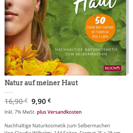
Natur auf meiner Haut
Ursprünglicher
Aktueller
16,90
9,90
€
€
Preis
Preis
Inkl. 7% MwSt.
plus Versandkosten
war:
ist:
16,90 €
9,90 €.
Nachhaltige Naturkosmetik zum Selbermachen