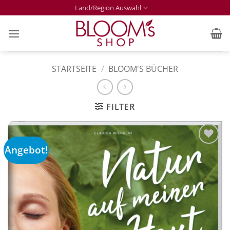
Zum
Land/Region Auswahl
Inhalt
springen
STARTSEITE
/
BLOOM'S BÜCHER
FILTER
Angebot!
Zur
Merkliste
hinzufügen