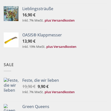
Lieblingssträuße
16,90
€
Inkl. 7% MwSt.
plus Versandkosten
OASIS® Klappmesser
13,90
€
Inkl. 19% MwSt.
plus Versandkosten
SALE
Feste, die wir lieben
Ursprünglicher
Aktueller
19,90
€
9,90
€
Preis
Preis
Inkl. 7% MwSt.
plus Versandkosten
war:
ist:
19,90 €
9,90 €.
Green Queens