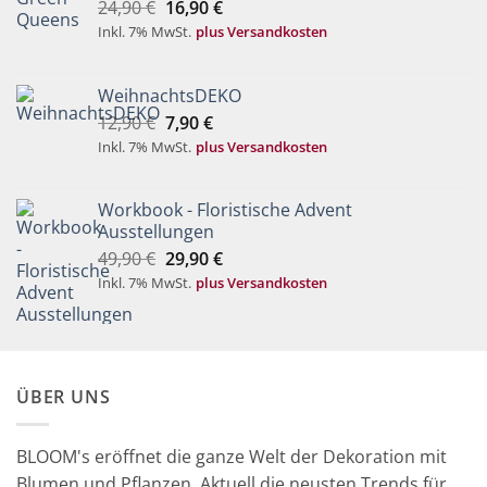
Ursprünglicher
Aktueller
24,90
€
16,90
€
Preis
Preis
Inkl. 7% MwSt.
plus Versandkosten
war:
ist:
24,90 €
16,90 €.
WeihnachtsDEKO
Ursprünglicher
Aktueller
12,90
€
7,90
€
Preis
Preis
Inkl. 7% MwSt.
plus Versandkosten
war:
ist:
12,90 €
7,90 €.
Workbook - Floristische Advent
Ausstellungen
Ursprünglicher
Aktueller
49,90
€
29,90
€
Preis
Preis
Inkl. 7% MwSt.
plus Versandkosten
war:
ist:
49,90 €
29,90 €.
ÜBER UNS
BLOOM's eröffnet die ganze Welt der Dekoration mit
Blumen und Pflanzen. Aktuell die neusten Trends für