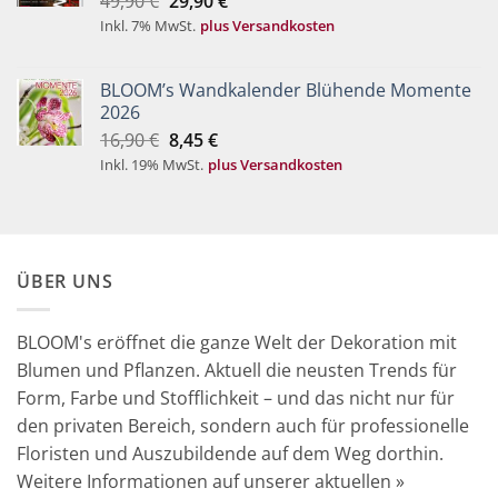
49,90
€
29,90
€
Preis
Preis
Inkl. 7% MwSt.
plus Versandkosten
war:
ist:
49,90 €
29,90 €.
BLOOM’s Wandkalender Blühende Momente
2026
Ursprünglicher
Aktueller
16,90
€
8,45
€
Preis
Preis
Inkl. 19% MwSt.
plus Versandkosten
war:
ist:
16,90 €
8,45 €.
ÜBER UNS
BLOOM's eröffnet die ganze Welt der Dekoration mit
Blumen und Pflanzen. Aktuell die neusten Trends für
Form, Farbe und Stofflichkeit – und das nicht nur für
den privaten Bereich, sondern auch für professionelle
Floristen und Auszubildende auf dem Weg dorthin.
Weitere Informationen auf unserer aktuellen »