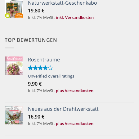
Naturwerkstatt-Geschenkabo
19,80
€
Inkl. 7% MwSt.
inkl. Versandkosten
TOP BEWERTUNGEN
Rosenträume
Bewertet
Unverified overall ratings
mit
4.00
9,90
€
von 5
Inkl. 7% MwSt.
plus Versandkosten
Neues aus der Drahtwerkstatt
16,90
€
Inkl. 7% MwSt.
plus Versandkosten