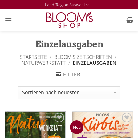
Zum
Land/Region Auswahl
Inhalt
springen
Einzelausgaben
STARTSEITE
/
BLOOM'S ZEITSCHRIFTEN
/
NATURWERKSTATT
/
EINZELAUSGABEN
FILTER
Zur
Zur
Neu
Merkliste
Merkliste
hinzufügen
hinzufügen