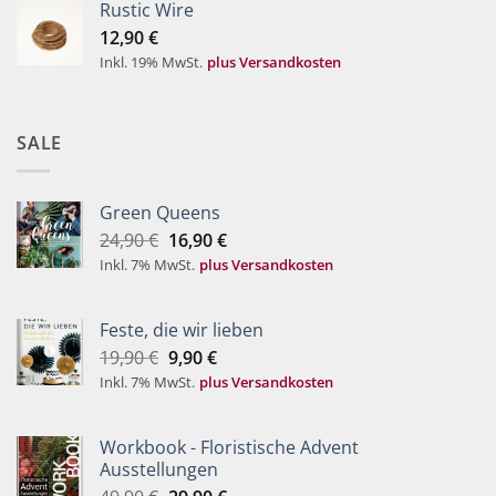
Rustic Wire
12,90
€
Inkl. 19% MwSt.
plus Versandkosten
SALE
Green Queens
Ursprünglicher
Aktueller
24,90
€
16,90
€
Preis
Preis
Inkl. 7% MwSt.
plus Versandkosten
war:
ist:
24,90 €
16,90 €.
Feste, die wir lieben
Ursprünglicher
Aktueller
19,90
€
9,90
€
Preis
Preis
Inkl. 7% MwSt.
plus Versandkosten
war:
ist:
19,90 €
9,90 €.
Workbook - Floristische Advent
Ausstellungen
Ursprünglicher
Aktueller