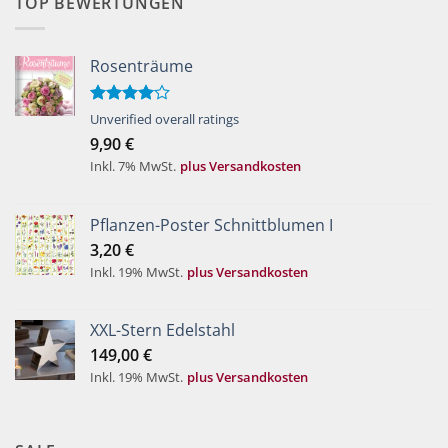
TOP BEWERTUNGEN
Rosenträume
Bewertet
Unverified overall ratings
mit
4.00
9,90
€
von 5
Inkl. 7% MwSt.
plus Versandkosten
Pflanzen-Poster Schnittblumen I
3,20
€
Inkl. 19% MwSt.
plus Versandkosten
XXL-Stern Edelstahl
149,00
€
Inkl. 19% MwSt.
plus Versandkosten