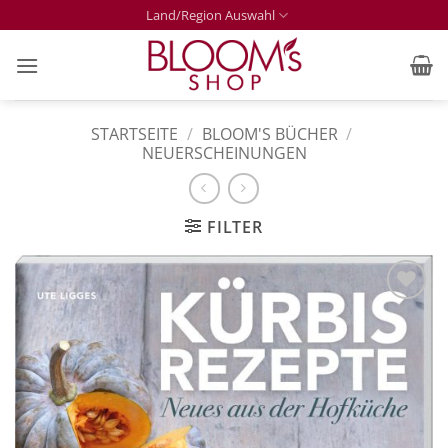
Zum
Land/Region Auswahl
Inhalt
springen
STARTSEITE
/
BLOOM'S BÜCHER
/
NEUERSCHEINUNGEN
FILTER
Zur
Merkliste
hinzufügen