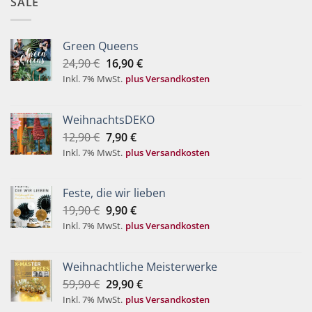
SALE
Green Queens
Ursprünglicher
Aktueller
24,90
€
16,90
€
Preis
Preis
Inkl. 7% MwSt.
plus Versandkosten
war:
ist:
24,90 €
16,90 €.
WeihnachtsDEKO
Ursprünglicher
Aktueller
12,90
€
7,90
€
Preis
Preis
Inkl. 7% MwSt.
plus Versandkosten
war:
ist:
12,90 €
7,90 €.
Feste, die wir lieben
Ursprünglicher
Aktueller
19,90
€
9,90
€
Preis
Preis
Inkl. 7% MwSt.
plus Versandkosten
war:
ist:
19,90 €
9,90 €.
Weihnachtliche Meisterwerke
Ursprünglicher
Aktueller
59,90
€
29,90
€
Preis
Preis
Inkl. 7% MwSt.
plus Versandkosten