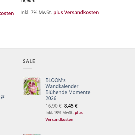
16,90
€
Inkl. 7% MwSt.
plus Versandkosten
kosten
SALE
BLOOM’s
Wandkalender
Blühende Momente
ngs
2026
Ursprünglicher
Aktueller
16,90
€
8,45
€
Preis
Preis
Inkl. 19% MwSt.
plus
war:
ist:
Versandkosten
16,90 €
8,45 €.