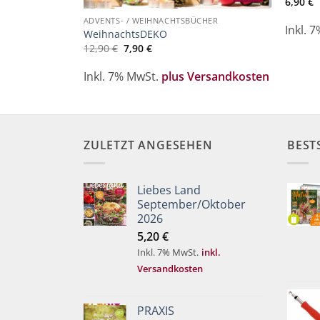
6,90
€
ADVENTS- / WEIHNACHTSBÜCHER
Inkl. 
WeihnachtsDEKO
Ursprünglicher
Aktueller
12,90
€
7,90
€
ersandkosten
Preis
Preis
war:
ist:
Inkl. 7% MwSt.
plus Versandkosten
12,90 €
7,90 €.
ZULETZT ANGESEHEN
BEST
Liebes Land
September/Oktober
2026
5,20
€
Inkl. 7% MwSt.
inkl.
Versandkosten
PRAXIS