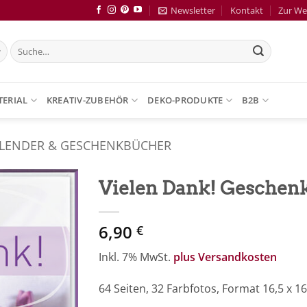
Newsletter
Kontakt
Zur We
Suche
nach:
TERIAL
KREATIV-ZUBEHÖR
DEKO-PRODUKTE
B2B
LENDER & GESCHENKBÜCHER
Vielen Dank! Geschen
Zur
6,90
Merkliste
€
hinzufügen
Inkl. 7% MwSt.
plus Versandkosten
64 Seiten, 32 Farbfotos, Format 16,5 x 1