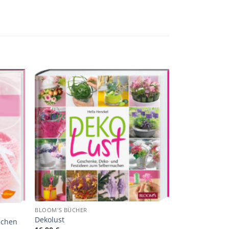
ur
Zur
liste
Merkliste
ufügen
hinzufügen
BLOOM'S BÜCHER
Dekolust
dchen