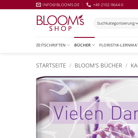
Zum
INFO@BLOOMS.DE
+49 2102-9644-0
Inhalt
springen
ZEITSCHRIFTEN
BÜCHER
FLORISTIK-LERNMA
STARTSEITE
/
BLOOM'S BÜCHER
/
KA