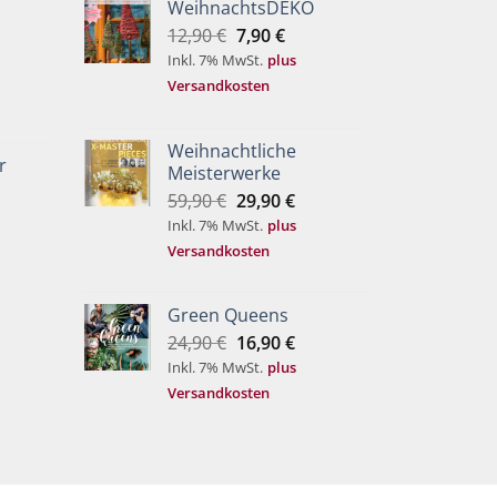
WeihnachtsDEKO
Ursprünglicher
Aktueller
12,90
€
7,90
€
Preis
Preis
Inkl. 7% MwSt.
plus
war:
ist:
Versandkosten
12,90 €
7,90 €.
Weihnachtliche
r
Meisterwerke
Ursprünglicher
Aktueller
59,90
€
29,90
€
Preis
Preis
Inkl. 7% MwSt.
plus
war:
ist:
Versandkosten
59,90 €
29,90 €.
Green Queens
Ursprünglicher
Aktueller
24,90
€
16,90
€
Preis
Preis
Inkl. 7% MwSt.
plus
war:
ist:
Versandkosten
24,90 €
16,90 €.