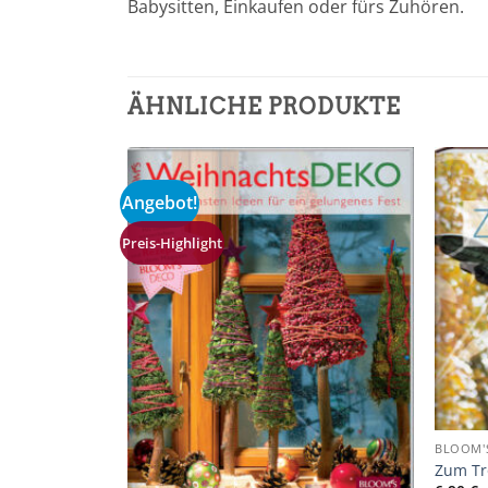
Babysitten, Einkaufen oder fürs Zuhören.
ÄHNLICHE PRODUKTE
Angebot!
Zur
Zur
Merkliste
Merkliste
hinzufügen
hinzufügen
Preis-Highlight
BLOOM'
Zum Tr