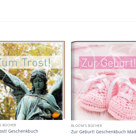
Zur
Z
Merkliste
Merk
hinzufügen
hinz
S BÜCHER
BLOOM'S BÜCHER
ost! Geschenkbuch
Zur Geburt! Geschenkbuch Mä