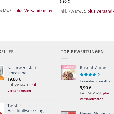
6,90
€
7% MwSt.
plus Versandkosten
Inkl. 7% MwSt.
plus Versand
SELLER
TOP BEWERTUNGEN
Naturwerkstatt-
Rosenträume
Jahresabo
19,80
€
Bewertet
Unverified overall rati
Inkl. 7% MwSt.
inkl.
mit
4.00
9,90
€
von 5
Versandkosten
Inkl. 7% MwSt.
plus
Versandkosten
Twister
Handdrillwerkzeug