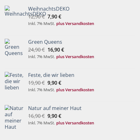
WeihnachtsDEKO
Ursprünglicher
Aktueller
12,90
€
7,90
€
Preis
Preis
Inkl. 7% MwSt.
plus Versandkosten
war:
ist:
12,90 €
7,90 €.
Green Queens
Ursprünglicher
Aktueller
24,90
€
16,90
€
Preis
Preis
Inkl. 7% MwSt.
plus Versandkosten
war:
ist:
24,90 €
16,90 €.
Feste, die wir lieben
Ursprünglicher
Aktueller
19,90
€
9,90
€
Preis
Preis
Inkl. 7% MwSt.
plus Versandkosten
war:
ist:
19,90 €
9,90 €.
Natur auf meiner Haut
Ursprünglicher
Aktueller
16,90
€
9,90
€
Preis
Preis
Inkl. 7% MwSt.
plus Versandkosten
war:
ist:
16,90 €
9,90 €.