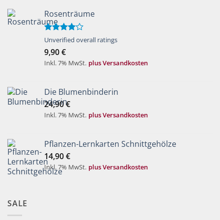
Rosenträume
Bewertet
Unverified overall ratings
mit
4.00
9,90
€
von 5
Inkl. 7% MwSt.
plus Versandkosten
Die Blumenbinderin
24,90
€
Inkl. 7% MwSt.
plus Versandkosten
Pflanzen-Lernkarten Schnittgehölze
14,90
€
Inkl. 7% MwSt.
plus Versandkosten
SALE