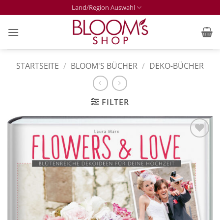
Zum
Land/Region Auswahl
Inhalt
springen
STARTSEITE
/
BLOOM'S BÜCHER
/
DEKO-BÜCHER
FILTER
Zur
Merkliste
hinzufügen