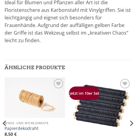
Ideal für Blumen und Pflanzen aller Art ist die
Floristenschere aus Karbonstahl mit Vinylgriffen. Sie ist
leichtgängig und eignet sich besonders für
Frauenhände. Aufgrund der auffälligen gelben Farbe
der Griffe ist das Wekzeug selbst im „kreativen Chaos“
leicht zu finden.
ÄHNLICHE PRODUKTE
Zur
Zur
Jetzt im 10er Set
Merkliste
Merkliste
hinzufügen
hinzufügen
BINDE- UND WICKELDRÄHTE
Papierdekodraht
8,50
€