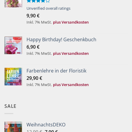
Bewertet
Unverified overall ratings
mit
4.00
9,90
€
von 5
Inkl. 7% MwSt.
plus Versandkosten
Happy Birthday! Geschenkbuch
6,90
€
Inkl. 7% MwSt.
plus Versandkosten
Farbenlehre in der Floristik
29,90
€
Inkl. 7% MwSt.
plus Versandkosten
SALE
WeihnachtsDEKO
Ursprünglicher
Aktueller
12,90
€
7,90
€