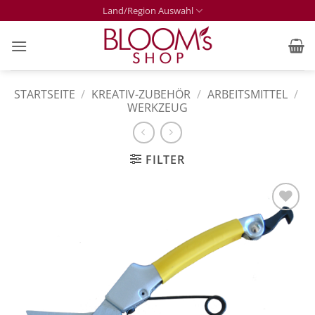
Zum
Land/Region Auswahl
Inhalt
springen
STARTSEITE
/
KREATIV-ZUBEHÖR
/
ARBEITSMITTEL
/
WERKZEUG
FILTER
Zur
Merkliste
hinzufügen