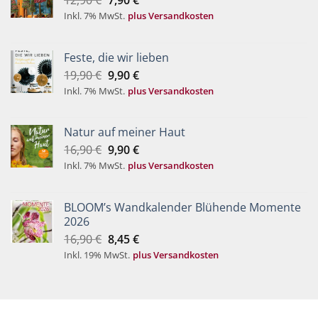
Preis
Preis
Inkl. 7% MwSt.
plus Versandkosten
war:
ist:
12,90 €
7,90 €.
Feste, die wir lieben
Ursprünglicher
Aktueller
19,90
€
9,90
€
Preis
Preis
Inkl. 7% MwSt.
plus Versandkosten
war:
ist:
19,90 €
9,90 €.
Natur auf meiner Haut
Ursprünglicher
Aktueller
16,90
€
9,90
€
Preis
Preis
Inkl. 7% MwSt.
plus Versandkosten
war:
ist:
16,90 €
9,90 €.
BLOOM’s Wandkalender Blühende Momente
2026
Ursprünglicher
Aktueller
16,90
€
8,45
€
Preis
Preis
Inkl. 19% MwSt.
plus Versandkosten
war:
ist:
16,90 €
8,45 €.