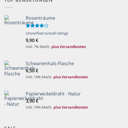
TOP BEWERTUNGEN
Rosenträume
Bewertet
Unverified overall ratings
mit
4.00
9,90
€
von 5
Inkl. 7% MwSt.
plus Versandkosten
Schwanenhals-Flasche
6,50
€
Inkl. 19% MwSt.
plus Versandkosten
Papierwickeldraht - Natur
3,90
€
Inkl. 19% MwSt.
plus Versandkosten