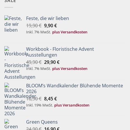
SALE
Feste, die wir lieben
Ursprünglicher
Aktueller
19,90
€
9,90
€
Preis
Preis
Inkl. 7% MwSt.
plus Versandkosten
war:
ist:
19,90 €
9,90 €.
Workbook - Floristische Advent
Ausstellungen
Ursprünglicher
Aktueller
49,90
€
29,90
€
Preis
Preis
Inkl. 7% MwSt.
plus Versandkosten
war:
ist:
49,90 €
29,90 €.
BLOOM’s Wandkalender Blühende Momente
2026
Ursprünglicher
Aktueller
16,90
€
8,45
€
Preis
Preis
Inkl. 19% MwSt.
plus Versandkosten
war:
ist:
16,90 €
8,45 €.
Green Queens
Ursprünglicher
Aktueller
24,90
€
16,90
€