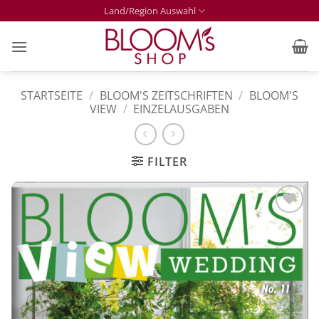
Zum
Land/Region Auswahl
Inhalt
springen
STARTSEITE
/
BLOOM'S ZEITSCHRIFTEN
/
BLOOM'S
VIEW
/
EINZELAUSGABEN
FILTER
Zur
Merkliste
hinzufügen