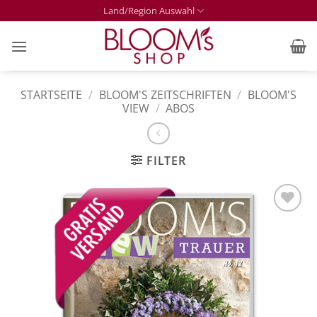
Zum
Land/Region Auswahl
Inhalt
springen
STARTSEITE
/
BLOOM'S ZEITSCHRIFTEN
/
BLOOM'S
VIEW
/
ABOS
FILTER
Zur
Merkliste
hinzufügen