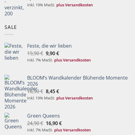
Inkl. 19% MwSt.
plus Versandkosten
SALE
Feste, die wir lieben
Ursprünglicher
Aktueller
19,90
€
9,90
€
Preis
Preis
Inkl. 7% MwSt.
plus Versandkosten
war:
ist:
19,90 €
9,90 €.
BLOOM’s Wandkalender Blühende Momente
2026
Ursprünglicher
Aktueller
16,90
€
8,45
€
Preis
Preis
Inkl. 19% MwSt.
plus Versandkosten
war:
ist:
16,90 €
8,45 €.
Green Queens
Ursprünglicher
Aktueller
24,90
€
16,90
€
Preis
Preis
Inkl. 7% MwSt.
plus Versandkosten