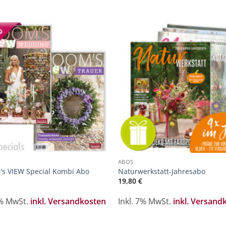
Zur
Z
Merkliste
Merk
hinzufügen
hinz
ABOS
s VIEW Special Kombi Abo
Naturwerkstatt-Jahresabo
19,80
€
7% MwSt.
inkl. Versandkosten
Inkl. 7% MwSt.
inkl. Versand