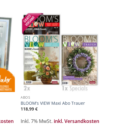
ur
Zur
liste
Merkliste
ufügen
hinzufügen
ABOS
BLOOM’s VIEW Maxi Abo Trauer
118,99
€
kosten
Inkl. 7% MwSt.
inkl. Versandkosten
BLOOM'S ZEITSC