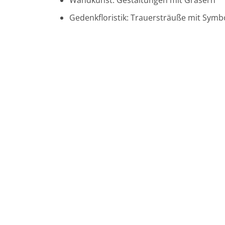
Wandkunst: Gestaltungen mit Gräsern
Gedenkfloristik: Trauersträuße mit Symbo