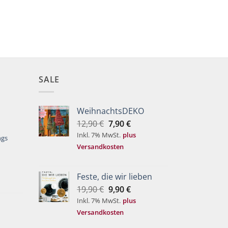
PRAXIS Novem
17,50
€
Inkl. 7% MwS
SALE
WeihnachtsDEKO
Ursprünglicher
Aktueller
12,90
€
7,90
€
Preis
Preis
Inkl. 7% MwSt.
plus
ngs
war:
ist:
Versandkosten
12,90 €
7,90 €.
Feste, die wir lieben
Ursprünglicher
Aktueller
19,90
€
9,90
€
Preis
Preis
Inkl. 7% MwSt.
plus
war:
ist:
Versandkosten
19,90 €
9,90 €.