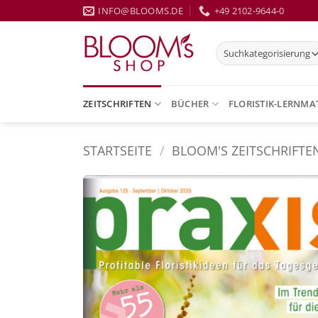
Zum
INFO@BLOOMS.DE
+49 2102-9644-0
Inhalt
springen
ZEITSCHRIFTEN
BÜCHER
FLORISTIK-LERNMA
STARTSEITE
/
BLOOM'S ZEITSCHRIFTE