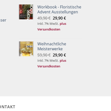
Workbook - Floristische
Advent Ausstellungen
Ursprünglicher
Aktueller
49,90
€
29,90
€
ser
Preis
Preis
Inkl. 7% MwSt.
plus
war:
ist:
Versandkosten
49,90 €
29,90 €.
Weihnachtliche
Meisterwerke
Ursprünglicher
Aktueller
59,90
€
29,90
€
Preis
Preis
Inkl. 7% MwSt.
plus
war:
ist:
Versandkosten
59,90 €
29,90 €.
ONTAKT