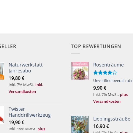
SELLER
TOP BEWERTUNGEN
Naturwerkstatt-
Rosenträume
Jahresabo
19,80
€
Bewertet
Unverified overall rati
Inkl. 7% MwSt.
inkl.
mit
4.00
9,90
€
von 5
Versandkosten
Inkl. 7% MwSt.
plus
Versandkosten
Twister
Handdrillwerkzeug
Lieblingssträuße
19,90
€
16,90
€
Inkl. 19% MwSt.
plus
Inkl. 7% MwSt.
plus