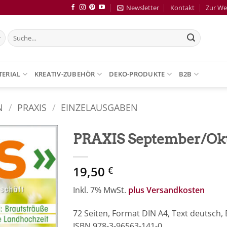
Newsletter
Kontakt
Zur We
Suche
nach:
TERIAL
KREATIV-ZUBEHÖR
DEKO-PRODUKTE
B2B
N
/
PRAXIS
/
EINZELAUSGABEN
PRAXIS September/Ok
Zur
19,50
Merkliste
€
hinzufügen
Inkl. 7% MwSt.
plus Versandkosten
72 Seiten, Format DIN A4, Text deutsch,
ISBN 978-3-96563-141-0