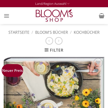
Zum
Land/Region Auswahl
Inhalt
springen
STARTSEITE
/
BLOOM'S BÜCHER
/
KOCHBÜCHER
FILTER
Neuer Preis
Zur
Merkliste
hinzufügen