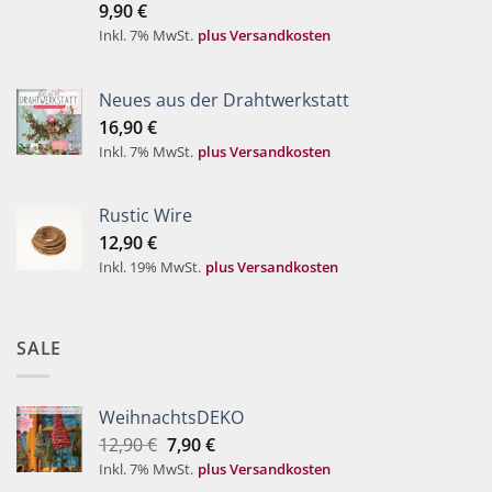
9,90
€
von 5
Inkl. 7% MwSt.
plus Versandkosten
Neues aus der Drahtwerkstatt
16,90
€
Inkl. 7% MwSt.
plus Versandkosten
Rustic Wire
12,90
€
Inkl. 19% MwSt.
plus Versandkosten
SALE
WeihnachtsDEKO
Ursprünglicher
Aktueller
12,90
€
7,90
€
Preis
Preis
Inkl. 7% MwSt.
plus Versandkosten
war:
ist: