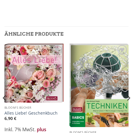
ÄHNLICHE PRODUKTE
Zur
Zur
Merkliste
Merkliste
hinzufügen
hinzufügen
BLOOM'S BÜCHER
Alles Liebe! Geschenkbuch
6,90
€
Inkl. 7% MwSt.
plus
BLOOM'S BÜCHER