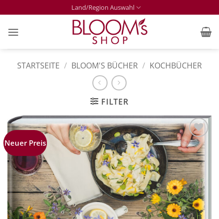
Zum
Land/Region Auswahl
Inhalt
springen
STARTSEITE
/
BLOOM'S BÜCHER
/
KOCHBÜCHER
FILTER
Neuer Preis
Zur
Merkliste
hinzufügen