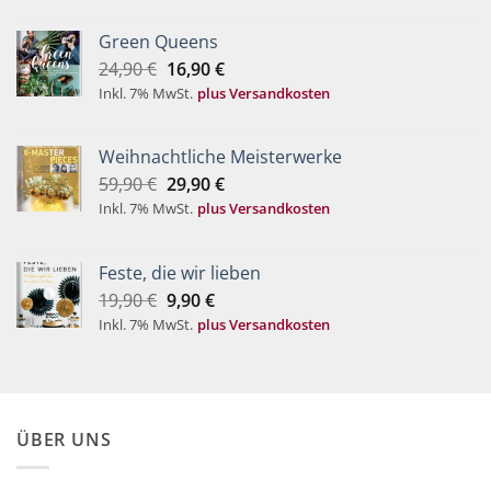
12,90 €
7,90 €.
Green Queens
Ursprünglicher
Aktueller
24,90
€
16,90
€
Preis
Preis
Inkl. 7% MwSt.
plus Versandkosten
war:
ist:
24,90 €
16,90 €.
Weihnachtliche Meisterwerke
Ursprünglicher
Aktueller
59,90
€
29,90
€
Preis
Preis
Inkl. 7% MwSt.
plus Versandkosten
war:
ist:
59,90 €
29,90 €.
Feste, die wir lieben
Ursprünglicher
Aktueller
19,90
€
9,90
€
Preis
Preis
Inkl. 7% MwSt.
plus Versandkosten
war:
ist:
19,90 €
9,90 €.
ÜBER UNS