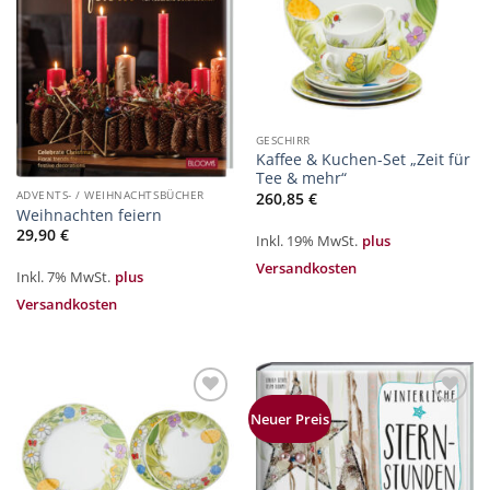
GESCHIRR
Kaffee & Kuchen-Set „Zeit für
Tee & mehr“
ADVENTS- / WEIHNACHTSBÜCHER
260,85
€
Weihnachten feiern
29,90
€
Inkl. 19% MwSt.
plus
Versandkosten
Inkl. 7% MwSt.
plus
Versandkosten
Zur
Zur
Neuer Preis
Merkliste
Merkliste
hinzufügen
hinzufügen