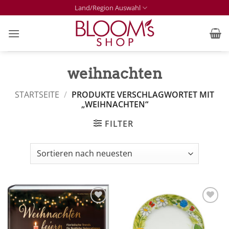
Zum
Land/Region Auswahl
Inhalt
springen
weihnachten
STARTSEITE
/
PRODUKTE VERSCHLAGWORTET MIT
„WEIHNACHTEN“
FILTER
Zur
Zur
Merkliste
Merkliste
hinzufügen
hinzufügen