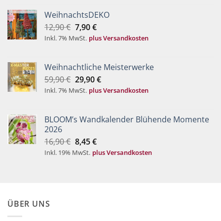
19,90 €
9,90 €.
WeihnachtsDEKO
Ursprünglicher
Aktueller
12,90
€
7,90
€
Preis
Preis
Inkl. 7% MwSt.
plus Versandkosten
war:
ist:
12,90 €
7,90 €.
Weihnachtliche Meisterwerke
Ursprünglicher
Aktueller
59,90
€
29,90
€
Preis
Preis
Inkl. 7% MwSt.
plus Versandkosten
war:
ist:
59,90 €
29,90 €.
BLOOM’s Wandkalender Blühende Momente
2026
Ursprünglicher
Aktueller
16,90
€
8,45
€
Preis
Preis
Inkl. 19% MwSt.
plus Versandkosten
war:
ist:
16,90 €
8,45 €.
ÜBER UNS