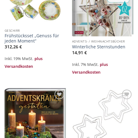
GESCHIRR
Frühstücksset „Genuss für
jeden Moment“
ADVENTS- / WEIHNACHTSBÜCHER
312,26
€
Winterliche Sternstunden
14,91
€
Inkl. 19% MwSt.
plus
Inkl. 7% MwSt.
plus
Versandkosten
Versandkosten
Zur
Zur
Merkliste
Merkliste
hinzufügen
hinzufügen