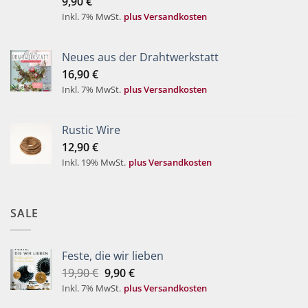
9,90
€
von 5
Inkl. 7% MwSt.
plus Versandkosten
Neues aus der Drahtwerkstatt
16,90
€
Inkl. 7% MwSt.
plus Versandkosten
Rustic Wire
12,90
€
Inkl. 19% MwSt.
plus Versandkosten
SALE
Feste, die wir lieben
Ursprünglicher
Aktueller
19,90
€
9,90
€
Preis
Preis
Inkl. 7% MwSt.
plus Versandkosten
war:
ist: