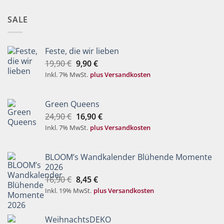
SALE
Feste, die wir lieben
Ursprünglicher
Aktueller
19,90
€
9,90
€
Preis
Preis
Inkl. 7% MwSt.
plus Versandkosten
war:
ist:
19,90 €
9,90 €.
Green Queens
Ursprünglicher
Aktueller
24,90
€
16,90
€
Preis
Preis
Inkl. 7% MwSt.
plus Versandkosten
war:
ist:
24,90 €
16,90 €.
BLOOM’s Wandkalender Blühende Momente
2026
Ursprünglicher
Aktueller
16,90
€
8,45
€
Preis
Preis
Inkl. 19% MwSt.
plus Versandkosten
war:
ist:
16,90 €
8,45 €.
WeihnachtsDEKO