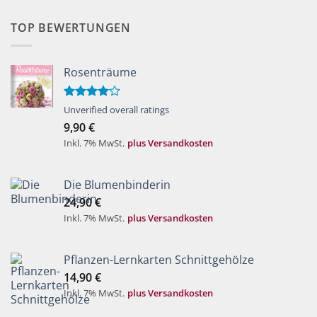
TOP BEWERTUNGEN
Rosenträume
Bewertet
Unverified overall ratings
mit
4.00
9,90
€
von 5
Inkl. 7% MwSt.
plus Versandkosten
Die Blumenbinderin
24,90
€
Inkl. 7% MwSt.
plus Versandkosten
Pflanzen-Lernkarten Schnittgehölze
14,90
€
Inkl. 7% MwSt.
plus Versandkosten