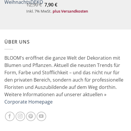
Ursprünglicher
Aktueller
12,90
€
7,90
€
Preis
Preis
Inkl. 7% MwSt.
plus Versandkosten
war:
ist:
12,90 €
7,90 €.
ÜBER UNS
BLOOM's eröffnet die ganze Welt der Dekoration mit
Blumen und Pflanzen. Aktuell die neusten Trends für
Form, Farbe und Stofflichkeit – und das nicht nur für
den privaten Bereich, sondern auch für professionelle
Floristen und Auszubildende auf dem Weg dorthin.
Weitere Informationen auf unserer aktuellen »
Corporate Homepage