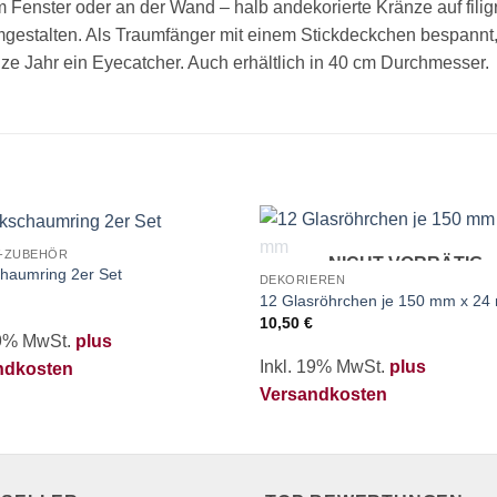
Fenster oder an der Wand – halb andekorierte Kränze auf fili
gestalten. Als Traumfänger mit einem Stickdeckchen bespannt, o
anze Jahr ein Eyecatcher. Auch erhältlich in 40 cm Durchmesser.
V-ZUBEHÖR
NICHT VORRÄTIG
Zur
haumring 2er Set
DEKORIEREN
Merkliste
Mer
hinzufügen
hinz
12 Glasröhrchen je 150 mm x 2
10,50
€
19% MwSt.
plus
Inkl. 19% MwSt.
plus
ndkosten
Versandkosten