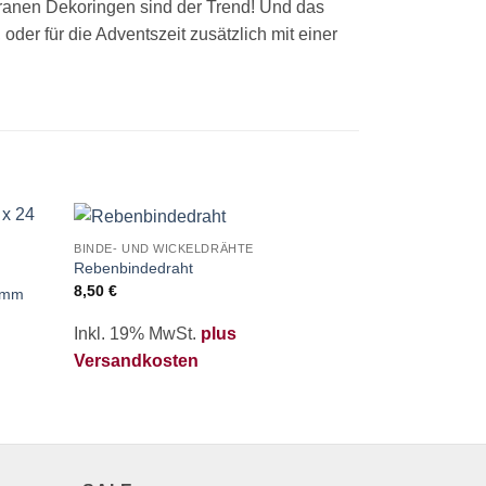
granen Dekoringen sind der Trend! Und das
der für die Adventszeit zusätzlich mit einer
BINDE- UND WICKELDRÄHTE
BINDE- UND WI
Zur
Zur
Rebenbindedraht
Papierwickeldr
kliste
Merkliste
8,50
€
3,90
€
ufügen
hinzufügen
4 mm
Inkl. 19% MwSt.
plus
Inkl. 19% Mw
Versandkosten
Versandkos