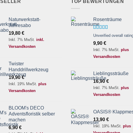
TSELLER
TOP BEWERTUNGEN
Naturwerkstatt-
Rosenträume
Jahresabo
19,80
€
Bewertet
Unverified overall ratin
mit
4.00
Inkl. 7% MwSt.
inkl.
9,90
€
von 5
Versandkosten
Inkl. 7% MwSt.
plus
Versandkosten
Twister
Handdrillwerkzeug
Lieblingssträuße
19,90
€
16,90
€
Inkl. 19% MwSt.
plus
Inkl. 7% MwSt.
plus
Versandkosten
Versandkosten
BLOOM's DECO
OASIS® Klappmes
Adventsfloristik selber
13,90
€
machen
Inkl. 19% MwSt.
plus
6,90
€
Versandkosten