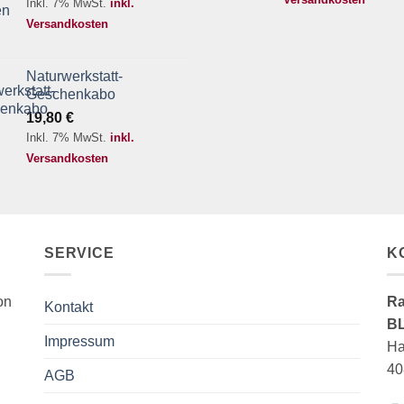
Inkl. 7% MwSt.
inkl.
Versandkosten
Naturwerkstatt-
Geschenkabo
19,80
€
Inkl. 7% MwSt.
inkl.
Versandkosten
SERVICE
K
on
Ra
Kontakt
B
Impressum
Ha
40
AGB