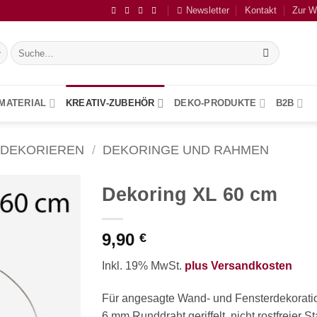
Newsletter
Kontakt
Zur W
Suche
nach:
NMATERIAL
KREATIV-ZUBEHÖR
DEKO-PRODUKTE
B2B
DEKORIEREN
/
DEKORINGE UND RAHMEN
Dekoring XL 60 cm
Zur
9,90
Merkliste
€
hinzufügen
Inkl. 19% MwSt.
plus Versandkosten
Für angesagte Wand- und Fensterdekorati
6 mm Runddraht geriffelt, nicht rostfreier St