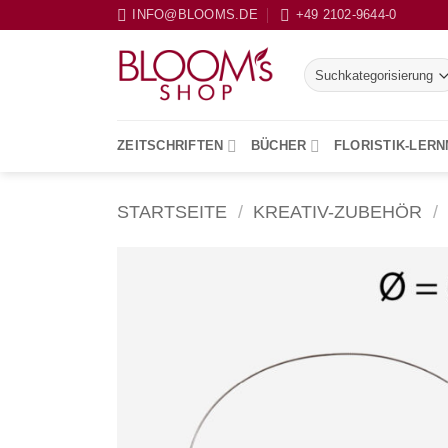
Zum
INFO@BLOOMS.DE
+49 2102-9644-0
Inhalt
springen
ZEITSCHRIFTEN
BÜCHER
FLORISTIK-LER
STARTSEITE
/
KREATIV-ZUBEHÖR
/