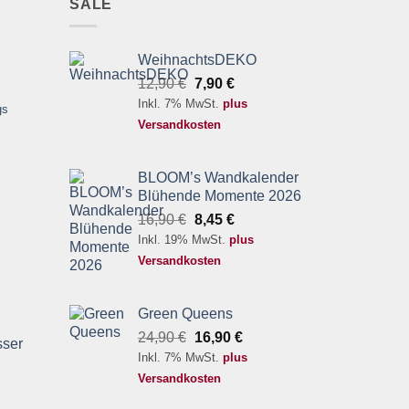
SALE
WeihnachtsDEKO
Ursprünglicher
Aktueller
12,90
€
7,90
€
Preis
Preis
Inkl. 7% MwSt.
plus
gs
war:
ist:
Versandkosten
12,90 €
7,90 €.
BLOOM’s Wandkalender
Blühende Momente 2026
Ursprünglicher
Aktueller
16,90
€
8,45
€
Preis
Preis
Inkl. 19% MwSt.
plus
war:
ist:
Versandkosten
16,90 €
8,45 €.
Green Queens
Ursprünglicher
Aktueller
24,90
€
16,90
€
ser
Preis
Preis
Inkl. 7% MwSt.
plus
war:
ist:
Versandkosten
24,90 €
16,90 €.