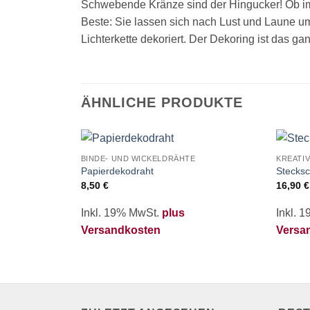
Schwebende Kränze sind der Hingucker! Ob im 
Beste: Sie lassen sich nach Lust und Laune um
Lichterkette dekoriert. Der Dekoring ist das g
ÄHNLICHE PRODUKTE
BINDE- UND WICKELDRÄHTE
KREATI
Zur
Papierdekodraht
Stecksc
Merkliste
8,50
€
16,90
€
hinzufügen
Inkl. 19% MwSt.
plus
Inkl. 
Versandkosten
Versa