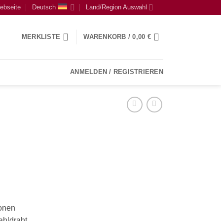
ebseite
Deutsch
Land/Region Auswahl
MERKLISTE
WARENKORB /
0,00
€
ANMELDEN / REGISTRIEREN
onen
ahldraht,