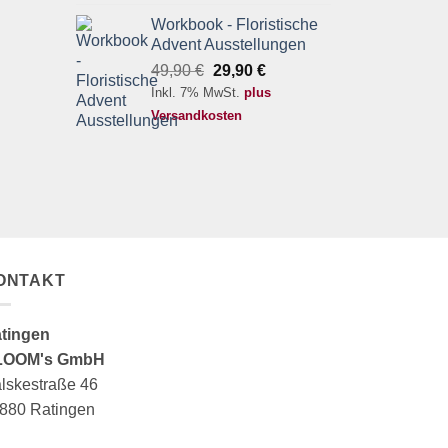
Workbook - Floristische
Advent Ausstellungen
Ursprünglicher
Aktueller
49,90
€
29,90
€
Preis
Preis
Inkl. 7% MwSt.
plus
war:
ist:
Versandkosten
49,90 €
29,90 €.
ONTAKT
tingen
LOOM's GmbH
lskestraße 46
880 Ratingen