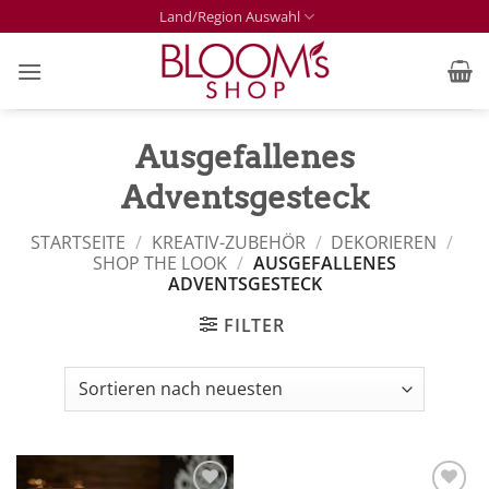
Zum
Land/Region Auswahl
Inhalt
springen
Ausgefallenes
Adventsgesteck
STARTSEITE
/
KREATIV-ZUBEHÖR
/
DEKORIEREN
/
SHOP THE LOOK
/
AUSGEFALLENES
ADVENTSGESTECK
FILTER