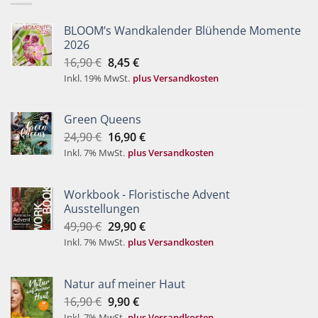
BLOOM’s Wandkalender Blühende Momente
2026
Ursprünglicher
Aktueller
16,90
€
8,45
€
Preis
Preis
Inkl. 19% MwSt.
plus Versandkosten
war:
ist:
16,90 €
8,45 €.
Green Queens
Ursprünglicher
Aktueller
24,90
€
16,90
€
Preis
Preis
Inkl. 7% MwSt.
plus Versandkosten
war:
ist:
24,90 €
16,90 €.
Workbook - Floristische Advent
Ausstellungen
Ursprünglicher
Aktueller
49,90
€
29,90
€
Preis
Preis
Inkl. 7% MwSt.
plus Versandkosten
war:
ist:
49,90 €
29,90 €.
Natur auf meiner Haut
Ursprünglicher
Aktueller
16,90
€
9,90
€
Preis
Preis
Inkl. 7% MwSt.
plus Versandkosten