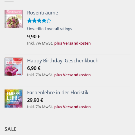
Rosenträume
Bewertet
Unverified overall ratings
mit
4.00
9,90
€
von 5
Inkl. 7% MwSt.
plus Versandkosten
Happy Birthday! Geschenkbuch
6,90
€
Inkl. 7% MwSt.
plus Versandkosten
Farbenlehre in der Floristik
29,90
€
Inkl. 7% MwSt.
plus Versandkosten
SALE