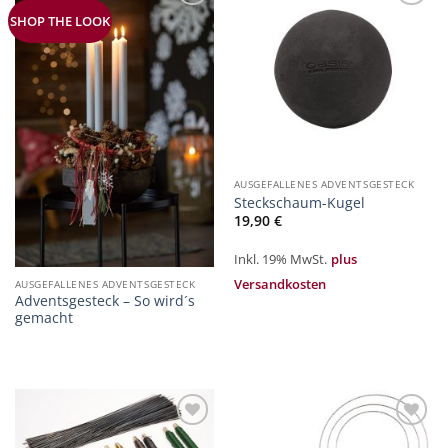
Zur
Zur
SHOP THE LOOK
Merkliste
Merkliste
hinzufügen
hinzufügen
AUSGEFALLENES ADVENTSGESTECK
Steckschaum-Kugel
19,90
€
Inkl. 19% MwSt.
plus
Versandkosten
AUSGEFALLENES ADVENTSGESTECK
Adventsgesteck – So wird´s
gemacht
Zur
Zur